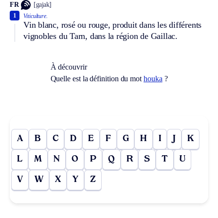
FR
[gajak]
1
Viticulture.
Vin blanc, rosé ou rouge, produit dans les différents
vignobles du Tarn, dans la région de Gaillac.
À découvrir
Quelle est la définition du mot
houka
?
A
B
C
D
E
F
G
H
I
J
K
L
M
N
O
P
Q
R
S
T
U
V
W
X
Y
Z