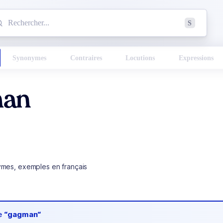
mmencez à chercher un mot dans le dictionnaire :
S
esults found.
Synonymes
Contraires
Locutions
Expressions
an
ymes, exemples en français
de
“gagman“