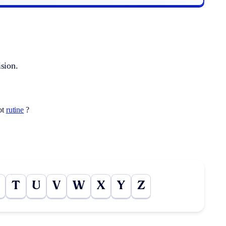
ision.
ot
rutine
?
T
U
V
W
X
Y
Z