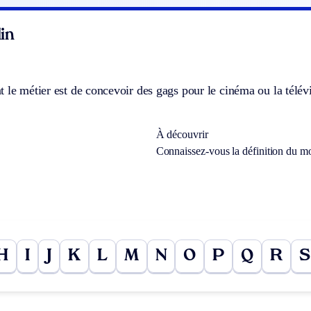
in
 le métier est de concevoir des gags pour le cinéma ou la télév
À découvrir
Connaissez-vous la définition du m
H
I
J
K
L
M
N
O
P
Q
R
S