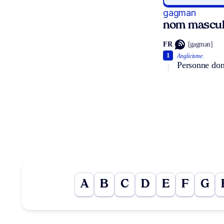
gagman
nom mascul
FR
[gagman]
1
Anglicisme.
Personne dont
A
B
C
D
E
F
G