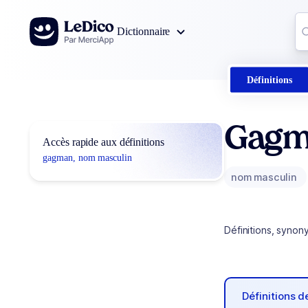
Aller au contenu
Co
Dictionnaire
0
r
Définitions
Gagm
Accès rapide aux définitions
gagman, nom masculin
nom masculin
Définitions, synon
Définitions 