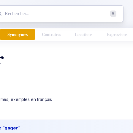
mmencez à chercher un mot dans le dictionnaire :
S
esults found.
Synonymes
Contraires
Locutions
Expressions
r
ymes, exemples en français
de
“gager“