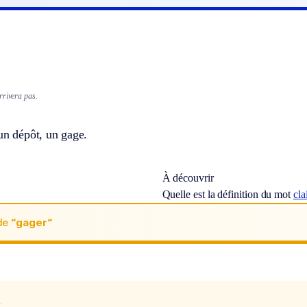
rrivera pas.
un dépôt, un gage.
À découvrir
Quelle est la définition du mot
cla
de
“gager“
x