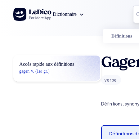
Aller au contenu
Co
Dictionnaire
0
r
Définitions
Gage
Accès rapide aux définitions
gager, v. (1er gr.)
verbe
Définitions, synon
Définitions 