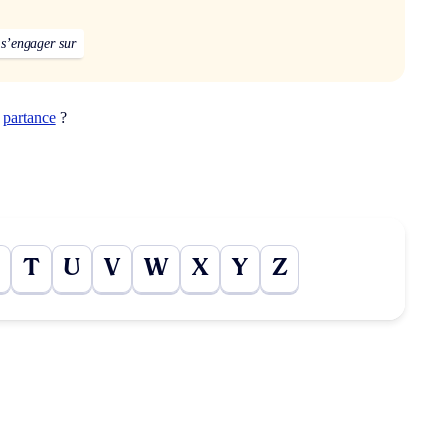
s’engager sur
t
partance
?
T
U
V
W
X
Y
Z