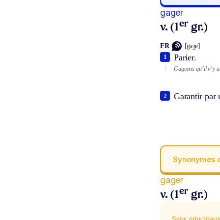
gager
er
v. (1
gr.)
FR
[gaʒe]
Parier.
1
Gageons qu’il n’y a
Garantir par 
2
Synonymes 
gager
er
v. (1
gr.)
Sens principau