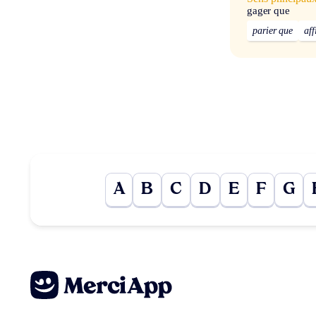
gager que
parier que
af
A
B
C
D
E
F
G