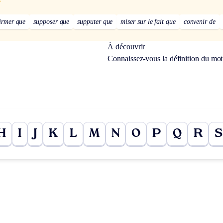
firmer que
supposer que
supputer que
miser sur le fait que
convenir de
À découvrir
Connaissez-vous la définition du mo
H
I
J
K
L
M
N
O
P
Q
R
S