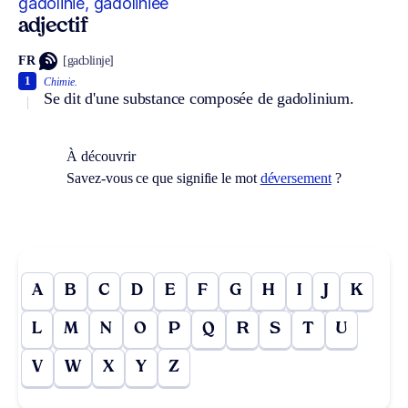
gadolinié, gadoliniée
adjectif
FR
[gadɔlinje]
1
Chimie.
Se dit d'une substance composée de gadolinium.
À découvrir
Savez-vous ce que signifie le mot
déversement
?
A
B
C
D
E
F
G
H
I
J
K
L
M
N
O
P
Q
R
S
T
U
V
W
X
Y
Z