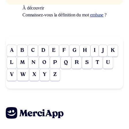
À découvrir
Connaissez-vous la définition du mot
embase
?
A
B
C
D
E
F
G
H
I
J
K
L
M
N
O
P
Q
R
S
T
U
V
W
X
Y
Z