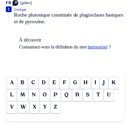
FR
[gabʀo]
1
Géologie.
Roche plutonique constituée de plagioclases basiques
et de pyroxène.
À découvrir
Connaissez-vous la définition du mot
harmoniser
?
A
B
C
D
E
F
G
H
I
J
K
L
M
N
O
P
Q
R
S
T
U
V
W
X
Y
Z