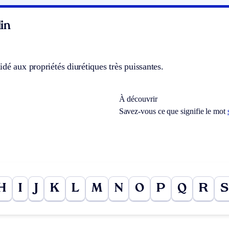
in
dé aux propriétés diurétiques très puissantes.
À découvrir
Savez-vous ce que signifie le mot
H
I
J
K
L
M
N
O
P
Q
R
S