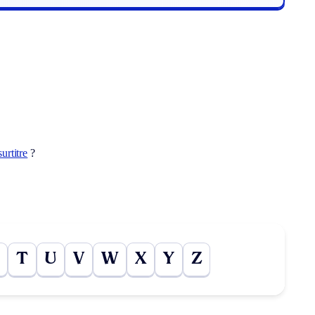
surtitre
?
T
U
V
W
X
Y
Z