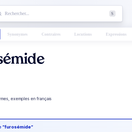
mmencez à chercher un mot dans le dictionnaire :
S
esults found.
Synonymes
Contraires
Locutions
Expressions
sémide
ymes, exemples en français
de
“furosémide“