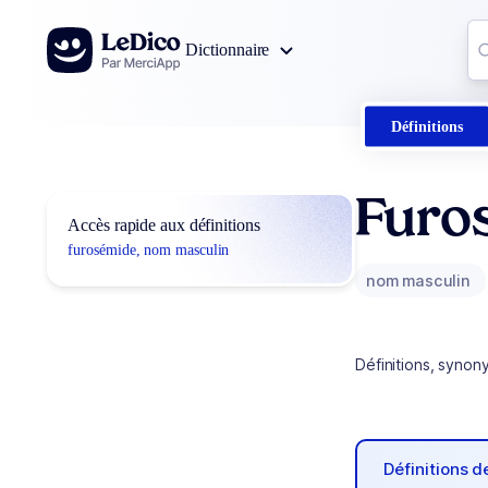
Aller au contenu
Co
Dictionnaire
0
r
Définitions
Furo
Accès rapide aux définitions
furosémide, nom masculin
nom masculin
Définitions, synon
Définitions 