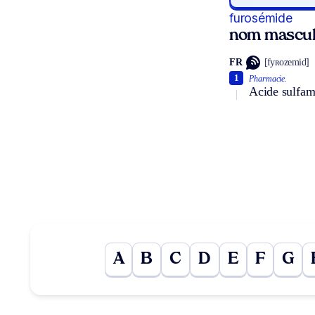
furosémide
nom mascul
FR
[fyʀozemid]
1
Pharmacie.
Acide sulfami
A
B
C
D
E
F
G