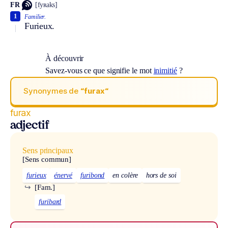
FR
[fyʀaks]
1
Familier.
Furieux.
À découvrir
Savez-vous ce que signifie le mot
inimitié
?
Synonymes de
“furax“
furax
adjectif
Sens principaux
[Sens commun]
furieux
énervé
furibond
en colère
hors de soi
↪
[Fam.]
furibard