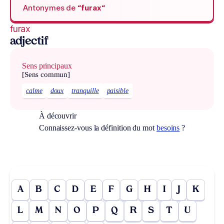
Antonymes de
“furax“
furax
adjectif
Sens principaux
[Sens commun]
calme
doux
tranquille
paisible
À découvrir
Connaissez-vous la définition du mot
besoins
?
A
B
C
D
E
F
G
H
I
J
K
L
M
N
O
P
Q
R
S
T
U