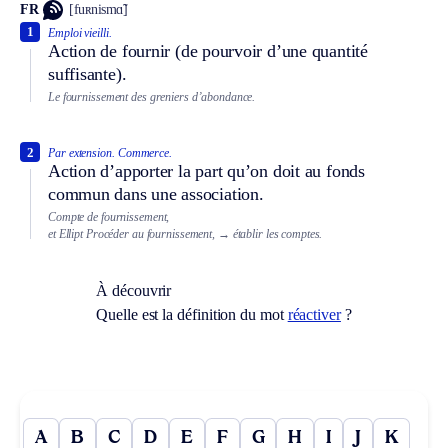
FR
[fuʀnismɑ̃]
1
Emploi vieilli.
Action de fournir (de pourvoir d’une quantité
suffisante).
Le fournissement des greniers d’abondance.
2
Par extension.
Commerce.
Action d’apporter la part qu’on doit au fonds
commun dans une association.
Compte de fournissement,
et
Ellipt
Procéder au fournissement,
→ établir les comptes.
À découvrir
Quelle est la définition du mot
réactiver
?
A
B
C
D
E
F
G
H
I
J
K