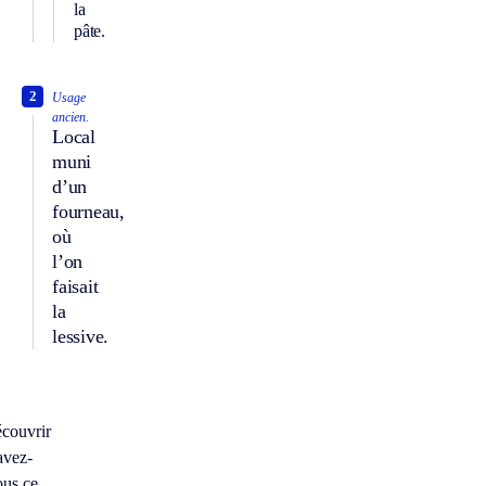
la
pâte.
2
Usage
ancien.
Local
muni
d’un
fourneau,
où
l’on
faisait
la
lessive.
écouvrir
avez-
ous ce