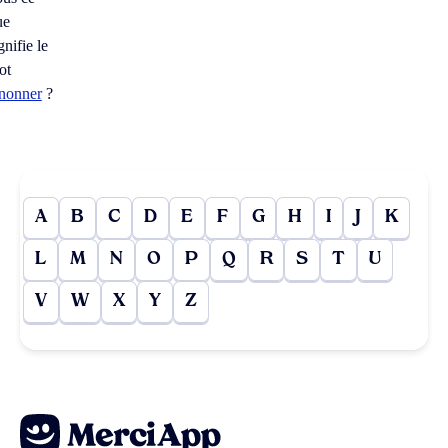
ue
gnifie le
ot
enonner
?
A
B
C
D
E
F
G
H
I
J
K
L
M
N
O
P
Q
R
S
T
U
V
W
X
Y
Z