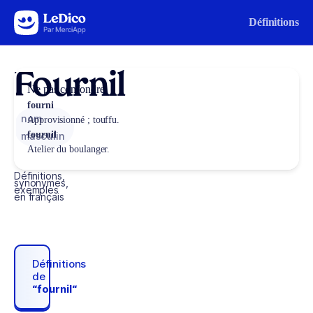
Aller au contenu
Définitions
Fournil
Ne pas confondre
fourni
nom
Approvisionné ; touffu.
fournil
masculin
Atelier du boulanger.
Définitions,
synonymes,
exemples
en français
Définitions
de
“fournil“