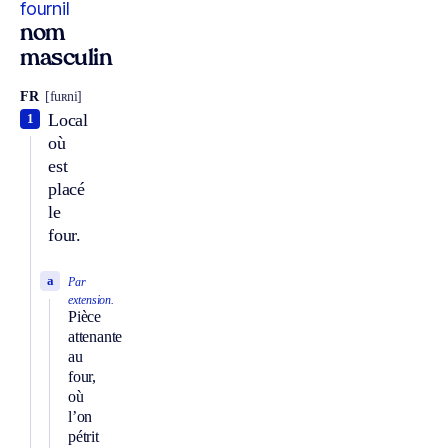
fournil
nom
masculin
FR
[fuʀni]
Local
1
où
est
placé
le
four.
a
Par
extension.
Pièce
attenante
au
four,
où
l’on
pétrit