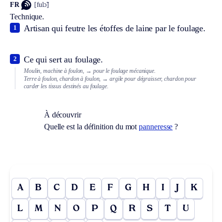
FR
[fulɔ̃]
Technique.
Artisan qui feutre les étoffes de laine par le foulage.
1
Ce qui sert au foulage.
2
Moulin, machine à foulon,
→ pour le foulage mécanique.
Terre à foulon, chardon à foulon,
→ argile pour dégraisser, chardon pour
carder les tissus destinés au foulage.
À découvrir
Quelle est la définition du mot
panneresse
?
A
B
C
D
E
F
G
H
I
J
K
L
M
N
O
P
Q
R
S
T
U