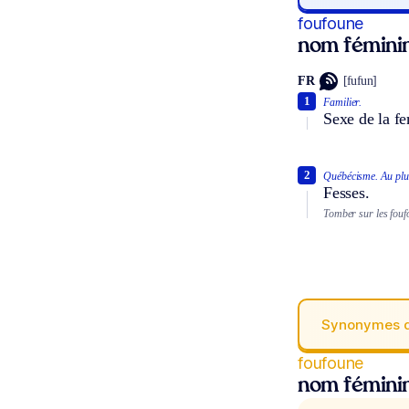
foufoune
nom fémini
FR
[fufun]
1
Familier.
Sexe de la f
2
Québécisme.
Au plu
Fesses.
Tomber sur les fouf
Synonymes 
foufoune
nom fémini