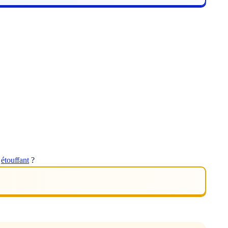
t
étouffant
?