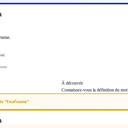
n
emme.
riel.
ounes.
À découvrir
Connaissez-vous la définition du mo
de
“foufoune“
n