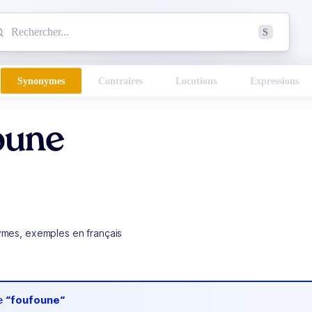
mmencez à chercher un mot dans le dictionnaire :
S
esults found.
Synonymes
Contraires
Locutions
Expressions
oune
ymes, exemples en français
de
“foufoune“