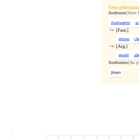
Sens principau
foufoune
[Sexe 
foufounette
se
↪
[Fam.]
minou
ch
↪
[Arg.]
moule
ab
foufounes
[Au pl
fesses