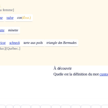
x
la femme]
xe
vulve
con
[Érot.]
atte
minette
ricot
schneck
tarte aux poils
triangle des Bermudes
ur.]
[Québec.]
À découvrir
Quelle est la définition du mot
custo