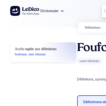
Aller au contenu
Co
Dictionnaire
0
r
Définitions
Fouf
Accès rapide aux définitions
foufoune, nom féminin
nom féminin
Définitions, synon
Définitions 