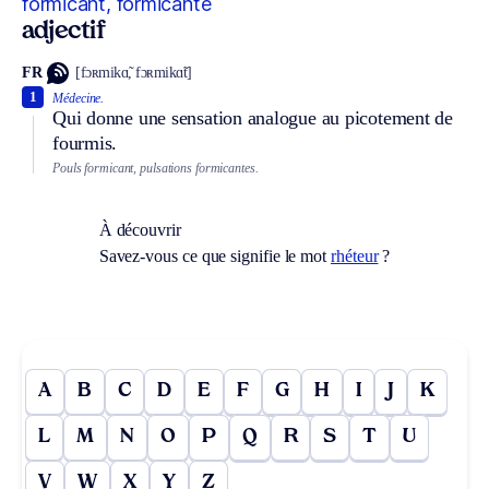
formicant, formicante
adjectif
FR
[fɔʀmikɑ̃, fɔʀmikɑ̃t]
1
Médecine.
Qui donne une sensation analogue au picotement de
fourmis.
Pouls formicant, pulsations formicantes.
À découvrir
Savez-vous ce que signifie le mot
rhéteur
?
A
B
C
D
E
F
G
H
I
J
K
L
M
N
O
P
Q
R
S
T
U
V
W
X
Y
Z