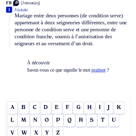
FR
[fɔʀmaʀjaʒ]
1
Féodalité.
Mariage entre deux personnes (de condition serve)
appartenant à deux seigneuries différentes, entre une
personne de condition serve et une personne de
condition franche, soumis à l’autorisation des
seigneurs et au versement d’un droit.
À découvrir
Savez-vous ce que signifie le mot
praliner
?
A
B
C
D
E
F
G
H
I
J
K
L
M
N
O
P
Q
R
S
T
U
V
W
X
Y
Z