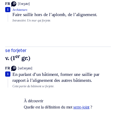
FR
[fɔʀʒəte]
1
Architecture.
Faire saillir hors de l’aplomb, de l’alignement.
Intransitivt.
Un mur qui forjette.
se forjeter
er
v. (1
gr.)
FR
[səfɔʀʒəte]
En parlant d’un bâtiment, former une saillie par
1
rapport à l’alignement des autres bâtiments.
Cette partie du bâtiment se forjette.
À découvrir
Quelle est la définition du mot
serre-joint
?