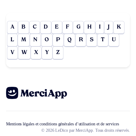
A
B
C
D
E
F
G
H
I
J
K
L
M
N
O
P
Q
R
S
T
U
V
W
X
Y
Z
Mentions légales et conditions générales d’utilisation et de services
© 2026 LeDico par MerciApp. Tous droits réservés.