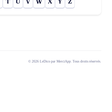
T
U
V
W
X
Y
Z
© 2026 LeDico par MerciApp. Tous droits réservés.