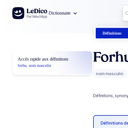
Aller au contenu
Co
Dictionnaire
0
r
Définitions
Forh
Accès rapide aux définitions
forhu, nom masculin
nom masculin
Définitions, synon
Définitions 