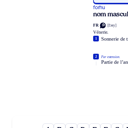
forhu
nom mascul
FR
[fɔʀy]
Vénerie.
Sonnerie de t
1
2
Par extension.
Partie de l’a