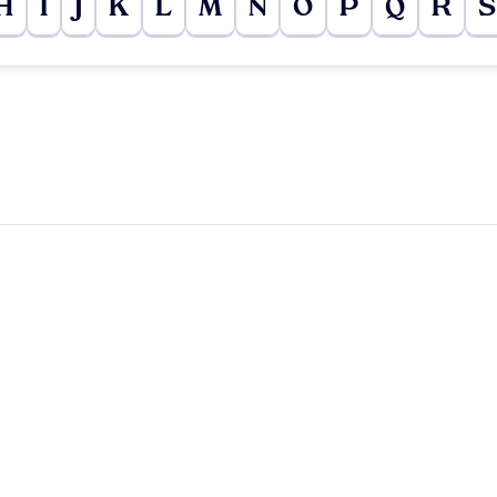
H
I
J
K
L
M
N
O
P
Q
R
S