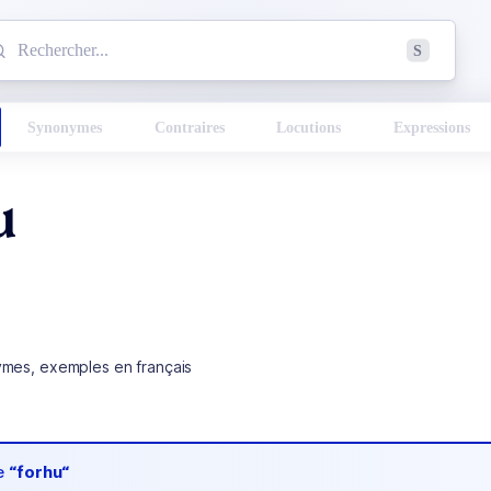
mmencez à chercher un mot dans le dictionnaire :
S
esults found.
Synonymes
Contraires
Locutions
Expressions
u
ymes, exemples en français
de
“forhu“