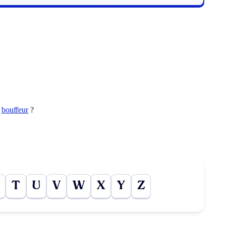
t
bouffeur
?
T
U
V
W
X
Y
Z