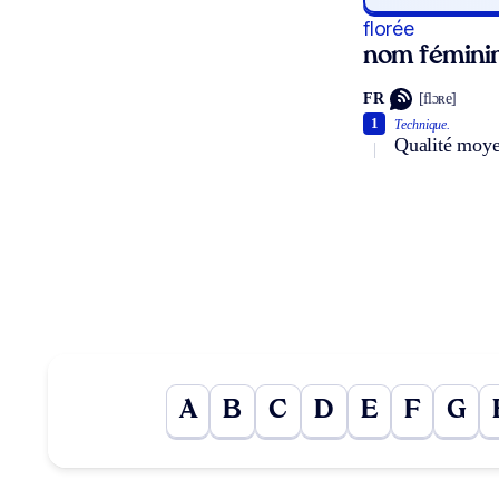
florée
nom fémini
FR
[flɔʀe]
1
Technique.
Qualité moye
A
B
C
D
E
F
G