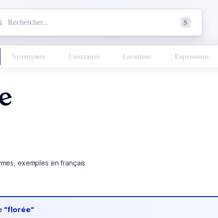
mmencez à chercher un mot dans le dictionnaire :
S
esults found.
Synonymes
Contraires
Locutions
Expressions
ée
ymes, exemples en français
de
“florée“