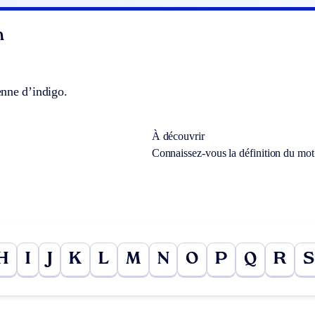
n
nne d’indigo.
À découvrir
Connaissez-vous la définition du mo
H
I
J
K
L
M
N
O
P
Q
R
S