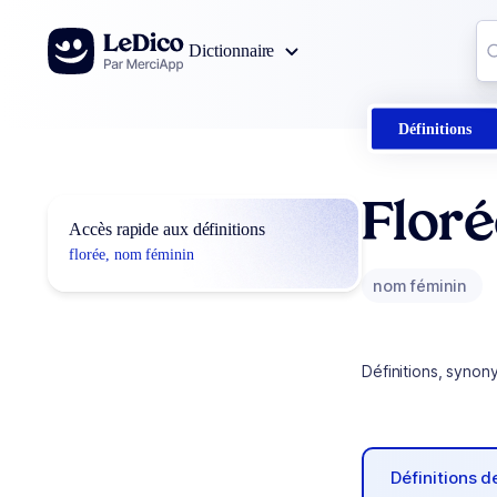
Aller au contenu
Co
Dictionnaire
0
r
Définitions
Flor
Accès rapide aux définitions
florée, nom féminin
nom féminin
Définitions, synon
Définitions 