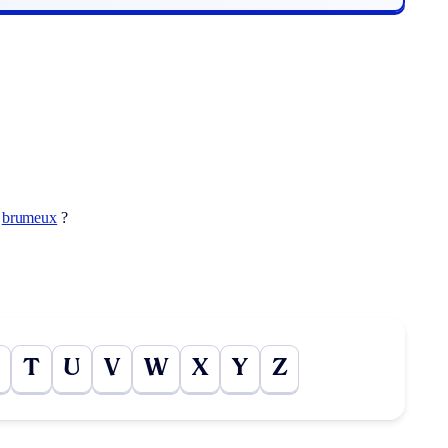
t
brumeux
?
T
U
V
W
X
Y
Z