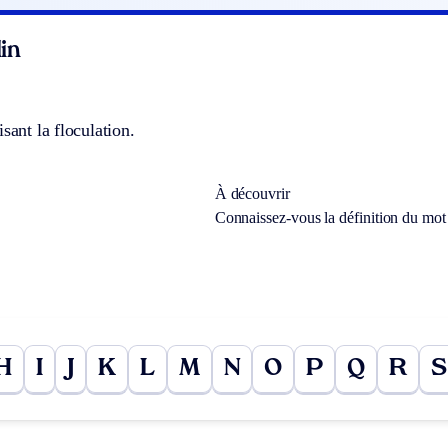
in
isant la floculation.
À découvrir
Connaissez-vous la définition du mo
H
I
J
K
L
M
N
O
P
Q
R
S