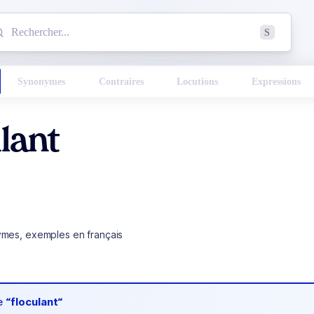
mmencez à chercher un mot dans le dictionnaire :
S
esults found.
Synonymes
Contraires
Locutions
Expressions
lant
ymes, exemples en français
de
“floculant“