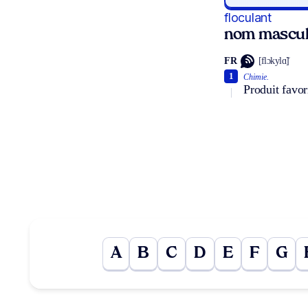
floculant
nom mascul
FR
[flɔkylɑ̃]
1
Chimie.
Produit favor
A
B
C
D
E
F
G