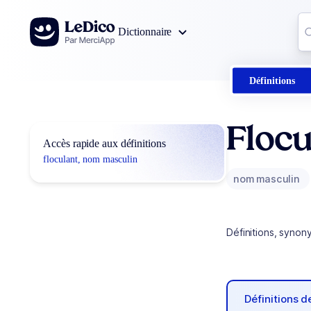
Aller au contenu
Co
Dictionnaire
0
r
Définitions
Flocu
Accès rapide aux définitions
floculant, nom masculin
nom masculin
Définitions, synon
Définitions 