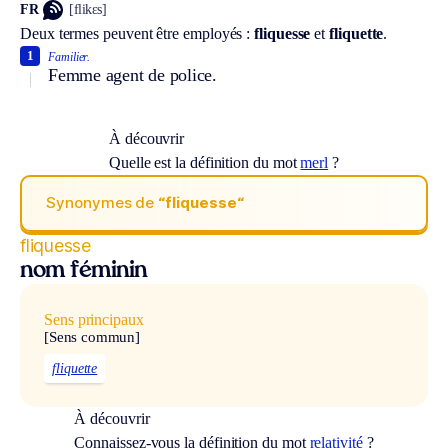
FR
[flikɛs]
Deux termes peuvent être employés :
fliquesse
et
fliquette
.
1
Familier.
Femme agent de police.
À découvrir
Quelle est la définition du mot
merl
?
Synonymes de
“fliquesse“
fliquesse
nom féminin
Sens principaux
[Sens commun]
fliquette
À découvrir
Connaissez-vous la définition du mot
relativité
?