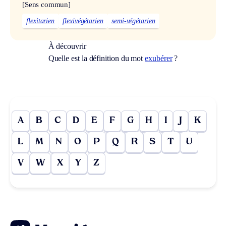
[Sens commun]
flexitarien
flexivégétarien
semi-végétarien
À découvrir
Quelle est la définition du mot
exubérer
?
A
B
C
D
E
F
G
H
I
J
K
L
M
N
O
P
Q
R
S
T
U
V
W
X
Y
Z