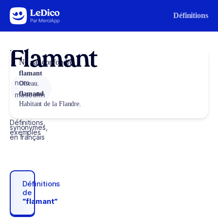
Aller au contenu
Définitions
Flamant
Ne pas confondre
flamant
nom
Oiseau.
flamand
masculin
Habitant de la Flandre.
Définitions,
synonymes,
exemples
en français
Définitions
de
“flamant“