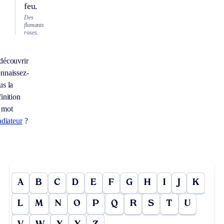
feu.
Des
flamants
roses.
découvrir
nnaissez-
us la
inition
 mot
adiateur
?
A
B
C
D
E
F
G
H
I
J
K
L
M
N
O
P
Q
R
S
T
U