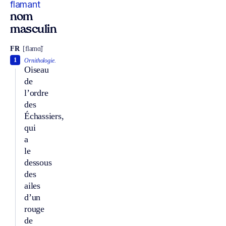
flamant
nom
masculin
FR
[flamɑ̃]
1
Ornithologie.
Oiseau
de
l’ordre
des
Échassiers,
qui
a
le
dessous
des
ailes
d’un
rouge
de