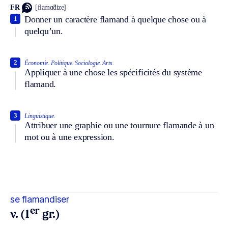
FR
[flamɑ̃dize]
Donner un caractère flamand à quelque chose ou à
1
quelqu’un.
2
Économie.
Politique.
Sociologie.
Arts.
Appliquer à une chose les spécificités du système
flamand.
3
Linguistique.
Attribuer une graphie ou une tournure flamande à un
mot ou à une expression.
se flamandiser
er
v. (1
gr.)