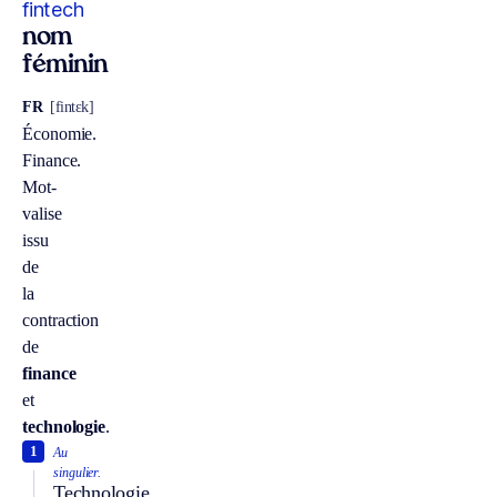
fintech
nom
féminin
FR
[fintɛk]
Économie.
Finance.
Mot-
valise
issu
de
la
contraction
de
finance
et
technologie
.
1
Au
singulier.
Technologie