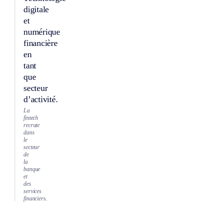
digitale
et
numérique
financière
en
tant
que
secteur
d’activité.
La
fintech
recrute
dans
le
secteur
de
la
banque
et
des
services
financiers.