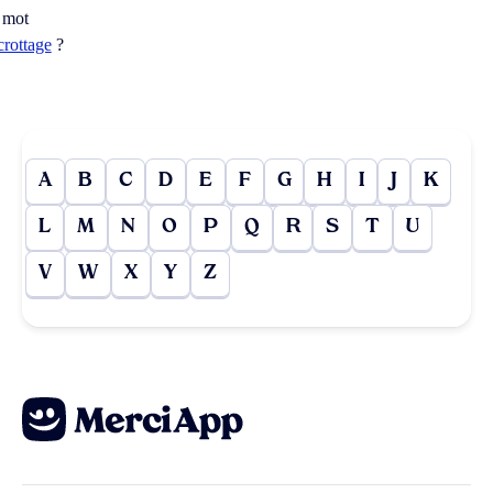
 mot
crottage
?
A
B
C
D
E
F
G
H
I
J
K
L
M
N
O
P
Q
R
S
T
U
V
W
X
Y
Z