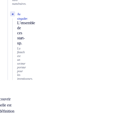
sans
numéraires.
a
Au
singulier.
L’ensemble
de
ces
start-
up.
La
fintech
est
un
secteur
porteur
pour
les
investisseurs.
couvrir
elle est
définition