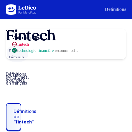
Aller au contenu
Définitions
Fintech
Mots conseillés
fintech
nom
technologie financière
recomm. offic.
féminin
Définitions,
synonymes,
exemples
en français
Définitions
de
“fintech“