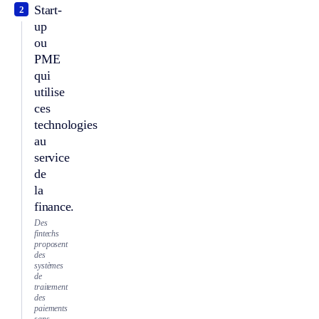
Start-
2
up
ou
PME
qui
utilise
ces
technologies
au
service
de
la
finance.
Des
fintechs
proposent
des
systèmes
de
traitement
des
paiements