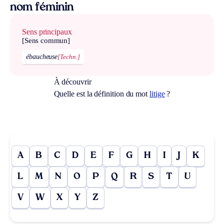
nom féminin
Sens principaux
[Sens commun]
ébaucheuse
[Techn.]
À découvrir
Quelle est la définition du mot
litige
?
A
B
C
D
E
F
G
H
I
J
K
L
M
N
O
P
Q
R
S
T
U
V
W
X
Y
Z