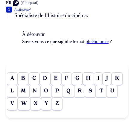
FR
[filmɔgʀaf]
1
Audiovisuel.
Spécialiste de l’histoire du cinéma.
À découvrir
Savez-vous ce que signifie le mot
phlébotomie
?
A
B
C
D
E
F
G
H
I
J
K
L
M
N
O
P
Q
R
S
T
U
V
W
X
Y
Z