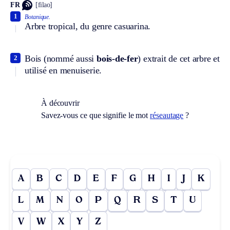
FR
[filao]
1
Botanique.
Arbre tropical, du genre casuarina.
Bois (nommé aussi
bois-de-fer
) extrait de cet arbre et
2
utilisé en menuiserie.
À découvrir
Savez-vous ce que signifie le mot
réseautage
?
A
B
C
D
E
F
G
H
I
J
K
L
M
N
O
P
Q
R
S
T
U
V
W
X
Y
Z