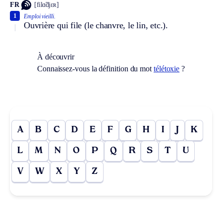
FR
[filɑ̃djɛʀ]
1
Emploi vieilli.
Ouvrière qui file (le chanvre, le lin, etc.).
À découvrir
Connaissez-vous la définition du mot
télétoxie
?
A
B
C
D
E
F
G
H
I
J
K
L
M
N
O
P
Q
R
S
T
U
V
W
X
Y
Z