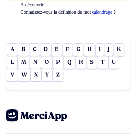
À découvrir
Connaissez-vous la définition du mot
calandrage
?
A
B
C
D
E
F
G
H
I
J
K
L
M
N
O
P
Q
R
S
T
U
V
W
X
Y
Z