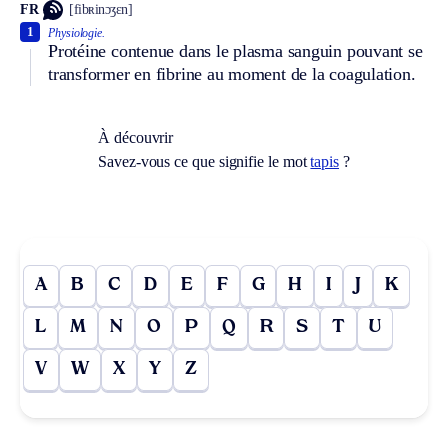
FR
[fibʀinɔʒɛn]
1
Physiologie.
Protéine contenue dans le plasma sanguin pouvant se
transformer en fibrine au moment de la coagulation.
À découvrir
Savez-vous ce que signifie le mot
tapis
?
A
B
C
D
E
F
G
H
I
J
K
L
M
N
O
P
Q
R
S
T
U
V
W
X
Y
Z