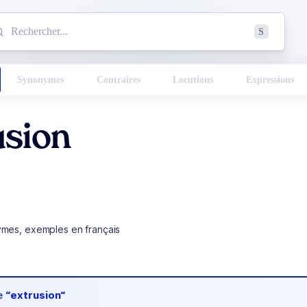
mmencez à chercher un mot dans le dictionnaire :
S
esults found.
Synonymes
Contraires
Locutions
Expressions
usion
ymes, exemples en français
de
“extrusion“