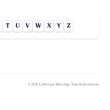
T
U
V
W
X
Y
Z
© 2026 LeDico par MerciApp. Tous droits réservés.