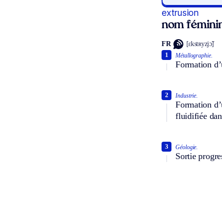
extrusion
nom fémini
FR
[ɛkstʀyzjɔ̃]
1
Métallographie.
Formation d’u
2
Industrie.
Formation d’u
fluidifiée dan
3
Géologie.
Sortie progre