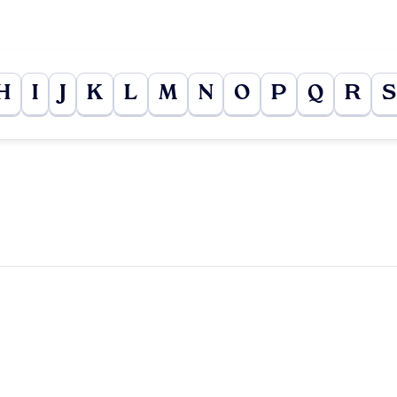
H
I
J
K
L
M
N
O
P
Q
R
S