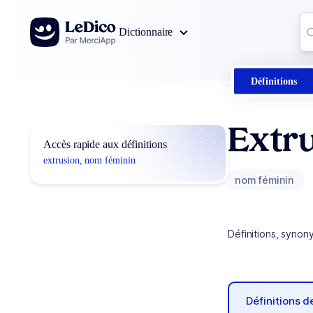
Aller au contenu
Co
Dictionnaire
0
r
Définitions
Extr
Accès rapide aux définitions
extrusion, nom féminin
nom féminin
Définitions, synon
Définitions 