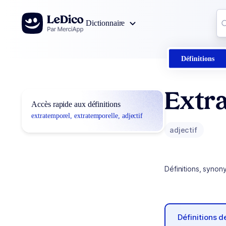
Aller au contenu
Co
Dictionnaire
0
r
Définitions
Extra
Accès rapide aux définitions
extratemporel, extratemporelle, adjectif
adjectif
Définitions, synon
Définitions 