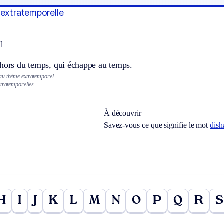
 extratemporelle
l]
ehors du temps, qui échappe au temps.
au thème extratemporel.
xtratemporelles.
À découvrir
Savez-vous ce que signifie le mot
dis
H
I
J
K
L
M
N
O
P
Q
R
S