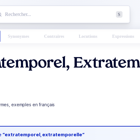
mmencez à chercher un mot dans le dictionnaire :
S
esults found.
Synonymes
Contraires
Locutions
Expressions
temporel, Extratem
ymes, exemples en français
de
“extratemporel, extratemporelle“