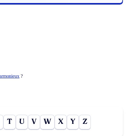
harmonieux
?
T
U
V
W
X
Y
Z