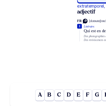
extratemporel,
adjectif
FR
[ɛkstʀatɑ̃pɔʀɛ
1
Littéraire.
Qui est en d
Des photographies 
Des reviviscences e
A
B
C
D
E
F
G