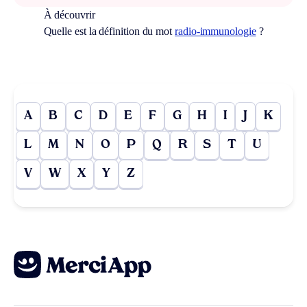
À découvrir
Quelle est la définition du mot
radio-immunologie
?
A
B
C
D
E
F
G
H
I
J
K
L
M
N
O
P
Q
R
S
T
U
V
W
X
Y
Z