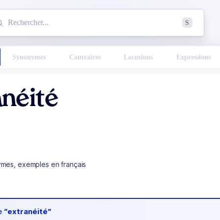
mmencez à chercher un mot dans le dictionnaire :
S
esults found.
Synonymes
Contraires
Locutions
Expressions
néité
ymes, exemples en français
de
“extranéité“