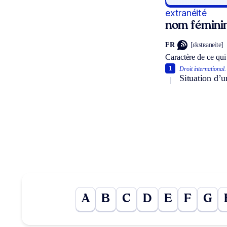
extranéité
nom fémini
FR
[ɛkstʀaneite]
Caractère de ce qui 
1
Droit international.
Situation d’u
A
B
C
D
E
F
G