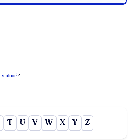
t
violoné
?
T
U
V
W
X
Y
Z