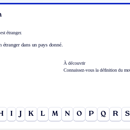
n
est étranger.
n étranger dans un pays donné.
À découvrir
Connaissez-vous la définition du mo
H
I
J
K
L
M
N
O
P
Q
R
S