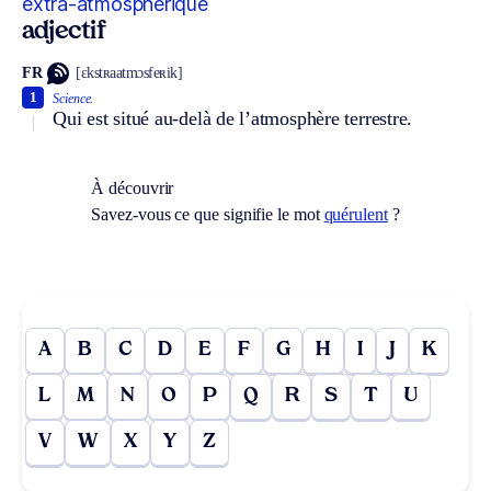
extra-atmosphérique
adjectif
FR
[ɛkstʀaatmɔsfeʀik]
1
Science.
Qui est situé au-delà de l’atmosphère terrestre.
À découvrir
Savez-vous ce que signifie le mot
quérulent
?
A
B
C
D
E
F
G
H
I
J
K
L
M
N
O
P
Q
R
S
T
U
V
W
X
Y
Z