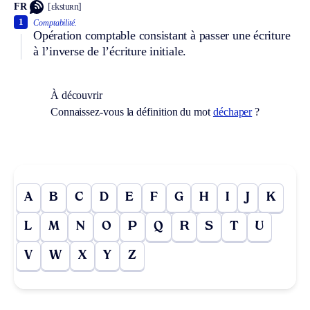
FR
[ɛkstuʀn]
1
Comptabilité.
Opération comptable consistant à passer une écriture
à l’inverse de l’écriture initiale.
À découvrir
Connaissez-vous la définition du mot
déchaper
?
A
B
C
D
E
F
G
H
I
J
K
L
M
N
O
P
Q
R
S
T
U
V
W
X
Y
Z