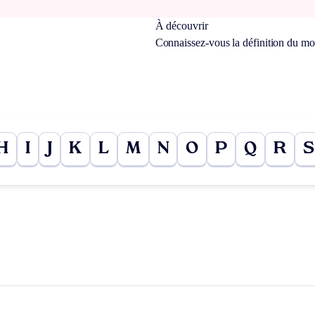
À découvrir
Connaissez-vous la définition du m
H
I
J
K
L
M
N
O
P
Q
R
S