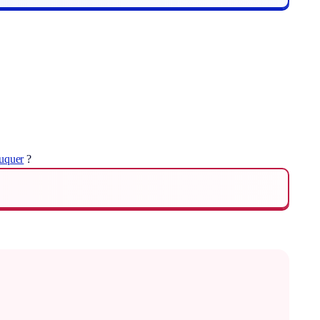
luquer
?