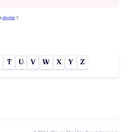
ot
décédé
?
T
U
V
W
X
Y
Z