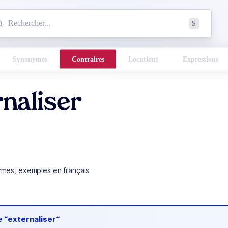
mmencez à chercher un mot dans le dictionnaire :
S
esults found.
Synonymes
Contraires
Locutions
Expressions
naliser
ymes, exemples en français
de
“externaliser“