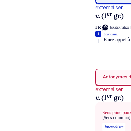
externaliser
er
v. (1
gr.)
FR
[ɛkstɛʀnalize]
1
Économie.
Faire appel à
Antonymes 
externaliser
er
v. (1
gr.)
Sens principau
[Sens commun]
internaliser