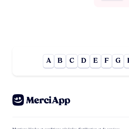
A
B
C
D
E
F
G