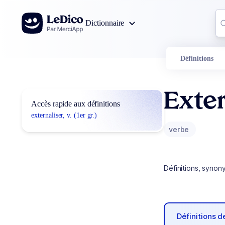
Aller au contenu
Co
Dictionnaire
0
r
Définitions
Exter
Accès rapide aux définitions
externaliser, v. (1er gr.)
verbe
Définitions, synon
Définitions 