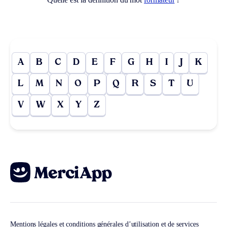
A
B
C
D
E
F
G
H
I
J
K
L
M
N
O
P
Q
R
S
T
U
V
W
X
Y
Z
Mentions légales et conditions générales d’utilisation et de services