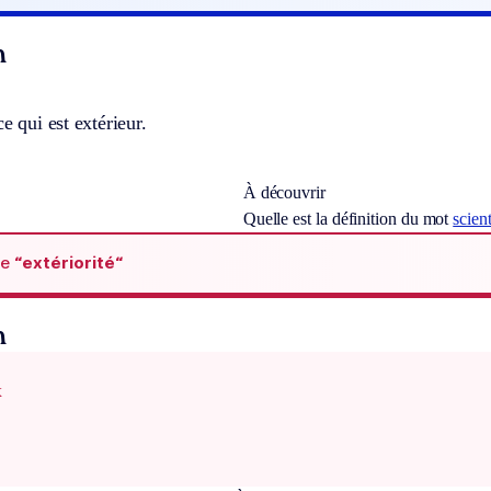
n
e qui est extérieur.
À découvrir
Quelle est la définition du mot
scient
de
“extériorité“
n
x