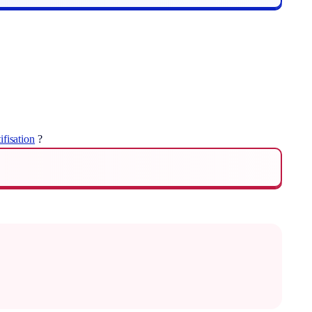
ifisation
?