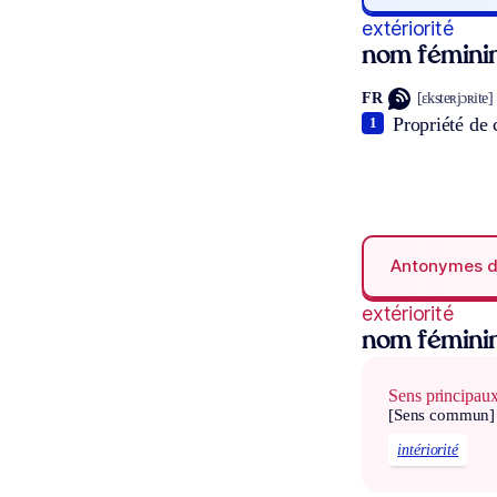
extériorité
nom fémini
FR
[ɛksteʀjɔʀite]
Propriété de c
1
Antonymes 
extériorité
nom fémini
Sens principau
[Sens commun]
intériorité