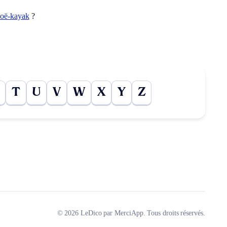
noë-kayak
?
T
U
V
W
X
Y
Z
© 2026 LeDico par MerciApp. Tous droits réservés.