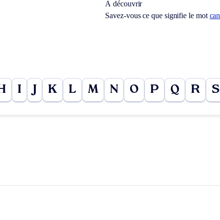
À découvrir
Savez-vous ce que signifie le mot
ca
H
I
J
K
L
M
N
O
P
Q
R
S