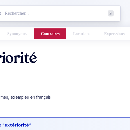
mmencez à chercher un mot dans le dictionnaire :
S
esults found.
Synonymes
Contraires
Locutions
Expressions
iorité
ymes, exemples en français
de
“extériorité“