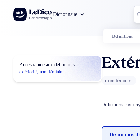
Aller au contenu
Co
Dictionnaire
0
r
Définitions
Extér
Accès rapide aux définitions
extériorité, nom féminin
nom féminin
Définitions, synon
Définitions 