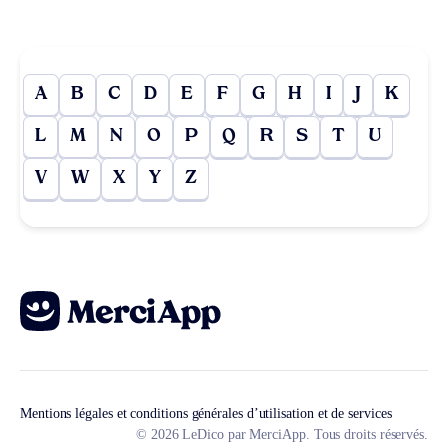
A
B
C
D
E
F
G
H
I
J
K
L
M
N
O
P
Q
R
S
T
U
V
W
X
Y
Z
Mentions légales et conditions générales d’utilisation et de services
© 2026 LeDico par MerciApp. Tous droits réservés.