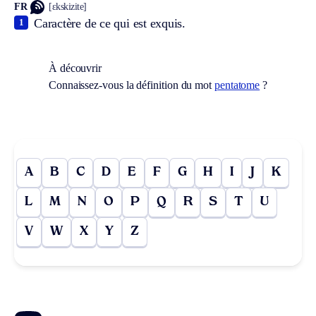
FR
[ɛkskizite]
Caractère de ce qui est exquis.
1
À découvrir
Connaissez-vous la définition du mot
pentatome
?
A
B
C
D
E
F
G
H
I
J
K
L
M
N
O
P
Q
R
S
T
U
V
W
X
Y
Z