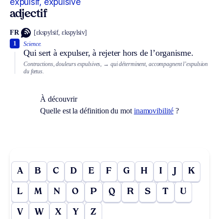
expulsif, expulsive
adjectif
FR
[ɛkspylsif, ɛkspylsiv]
1
Science.
Qui sert à expulser, à rejeter hors de l’organisme.
Contractions, douleurs expulsives,
→ qui déterminent, accompagnent l’expulsion
du fœtus.
À découvrir
Quelle est la définition du mot
inamovibilité
?
A
B
C
D
E
F
G
H
I
J
K
L
M
N
O
P
Q
R
S
T
U
V
W
X
Y
Z