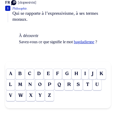
FR
[ɛkspʀesivist]
1
Philosophie.
Qui se rapporte à l’expressivisme, à ses termes
moraux.
À découvrir
Savez-vous ce que signifie le mot
bagdadienne
?
A
B
C
D
E
F
G
H
I
J
K
L
M
N
O
P
Q
R
S
T
U
V
W
X
Y
Z