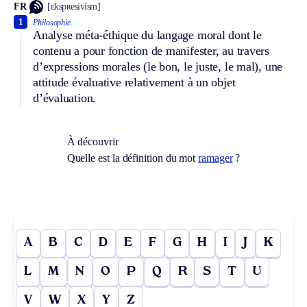
FR
[ɛkspʀesivism]
1
Philosophie.
Analyse méta-éthique du langage moral dont le
contenu a pour fonction de manifester, au travers
d’expressions morales (le bon, le juste, le mal), une
attitude évaluative relativement à un objet
d’évaluation.
À découvrir
Quelle est la définition du mot
ramager
?
A
B
C
D
E
F
G
H
I
J
K
L
M
N
O
P
Q
R
S
T
U
V
W
X
Y
Z