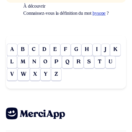
À découvrir
Connaissez-vous la définition du mot
hysope
?
A
B
C
D
E
F
G
H
I
J
K
L
M
N
O
P
Q
R
S
T
U
V
W
X
Y
Z