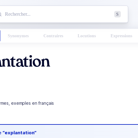
mmencez à chercher un mot dans le dictionnaire :
S
esults found.
Synonymes
Contraires
Locutions
Expressions
ntation
ymes, exemples en français
de
“explantation“