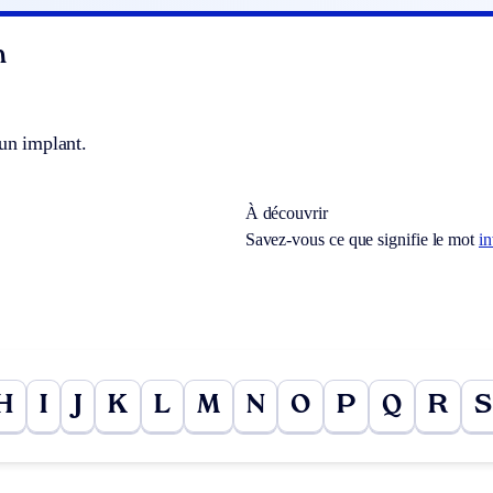
n
un implant.
À découvrir
Savez-vous ce que signifie le mot
in
H
I
J
K
L
M
N
O
P
Q
R
S