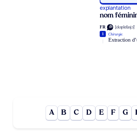
explantation
nom fémini
FR
[ɛksplɑ̃tasjɔ̃]
1
Chirurgie.
Extraction d’
A
B
C
D
E
F
G