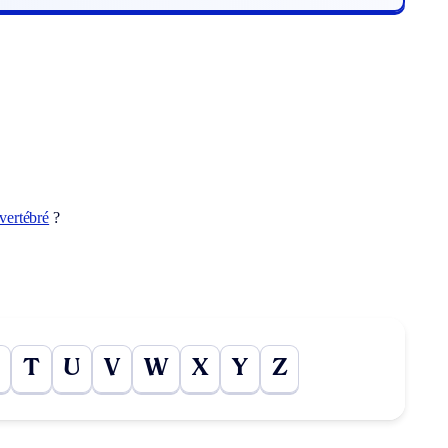
vertébré
?
T
U
V
W
X
Y
Z