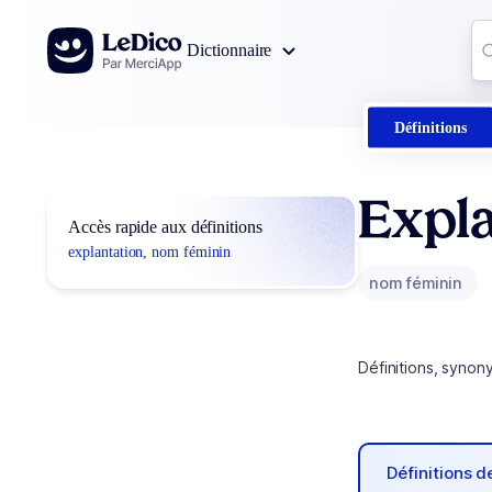
Aller au contenu
Co
Dictionnaire
0
r
Définitions
Expla
Accès rapide aux définitions
explantation, nom féminin
nom féminin
Définitions, synon
Définitions 