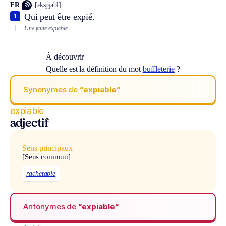
FR
[ɛkspjabl]
Qui peut être expié.
1
Une faute expiable.
À découvrir
Quelle est la définition du mot
buffleterie
?
Synonymes de
“expiable“
expiable
adjectif
Sens principaux
[Sens commun]
rachetable
Antonymes de
“expiable“