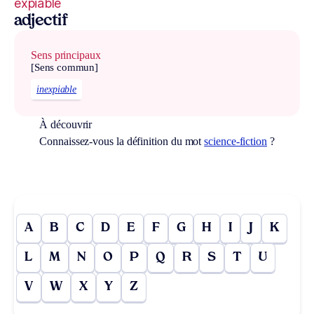
expiable
adjectif
Sens principaux
[Sens commun]
inexpiable
À découvrir
Connaissez-vous la définition du mot
science-fiction
?
A
B
C
D
E
F
G
H
I
J
K
L
M
N
O
P
Q
R
S
T
U
V
W
X
Y
Z