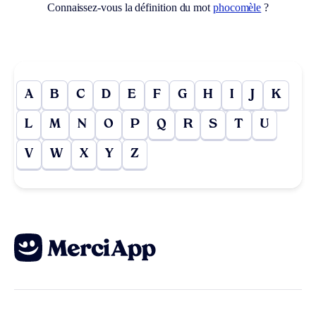
Connaissez-vous la définition du mot
phocomèle
?
A
B
C
D
E
F
G
H
I
J
K
L
M
N
O
P
Q
R
S
T
U
V
W
X
Y
Z