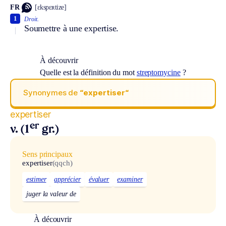
FR
[ɛkspɛʀtize]
1
Droit.
Soumettre à une expertise.
À découvrir
Quelle est la définition du mot
streptomycine
?
Synonymes de
“expertiser“
expertiser
er
v. (1
gr.)
Sens principaux
expertiser
(qqch)
estimer
apprécier
évaluer
examiner
juger la valeur de
À découvrir