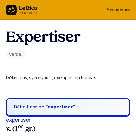
Aller au contenu
Synonymes
Expertiser
verbe
Définitions, synonymes, exemples en français
Définitions de
“expertiser“
expertiser
er
v. (1
gr.)