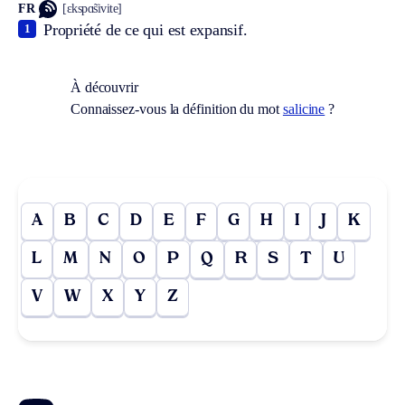
FR
[ɛkspɑ̃sivite]
Propriété de ce qui est expansif.
1
À découvrir
Connaissez-vous la définition du mot
salicine
?
A
B
C
D
E
F
G
H
I
J
K
L
M
N
O
P
Q
R
S
T
U
V
W
X
Y
Z