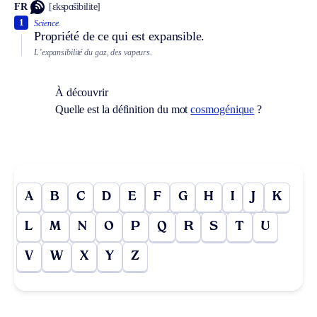
FR
[ɛkspɑ̃sibilite]
1
Science.
Propriété de ce qui est expansible.
L’expansibilité du gaz, des vapeurs.
À découvrir
Quelle est la définition du mot
cosmogénique
?
A
B
C
D
E
F
G
H
I
J
K
L
M
N
O
P
Q
R
S
T
U
V
W
X
Y
Z