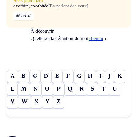
Sens principaux
exorbité, exorbitée
[En parlant des yeux]
désorbité
À découvrir
Quelle est la définition du mot
chemin
?
A
B
C
D
E
F
G
H
I
J
K
L
M
N
O
P
Q
R
S
T
U
V
W
X
Y
Z