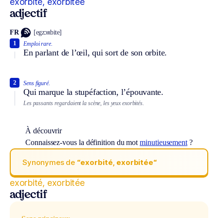
exorbité, exorbitée
adjectif
FR
[egzɔʀbite]
1
Emploi rare.
En parlant de l’œil, qui sort de son orbite.
2
Sens figuré.
Qui marque la stupéfaction, l’épouvante.
Les passants regardaient la scène, les yeux exorbités.
À découvrir
Connaissez-vous la définition du mot
minutieusement
?
Synonymes de
“exorbité, exorbitée“
exorbité, exorbitée
adjectif